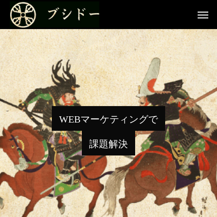
W
E
B
マ
ー
ケ
テ
ィ
ン
グ
で
課
題
解
決